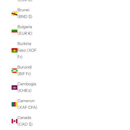
Brunei
(BND $)
Bulgaria
(EUR €)
Burkina
Faso (XOF
Fr)
Burundi
(BIF Fr)
Cambogia
(KHR ៛)
Camerun
(XAF CFA)
Canada
(CAD $)