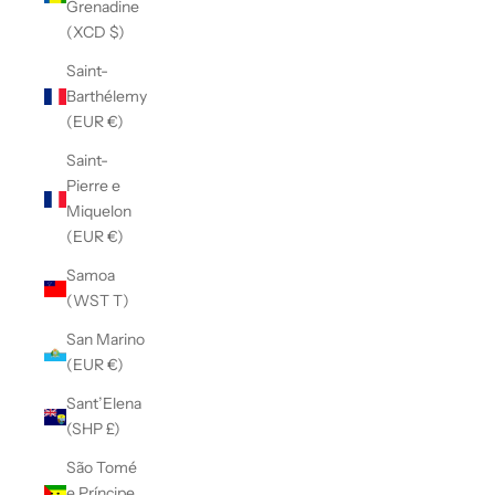
Grenadine
(XCD $)
Saint-
Barthélemy
(EUR €)
Saint-
Pierre e
Miquelon
(EUR €)
Samoa
(WST T)
San Marino
(EUR €)
Sant’Elena
(SHP £)
São Tomé
e Príncipe