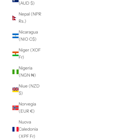
(AUD $)
Nepal (NPR
Rs.)
Nicaragua
(NIO C$)
Niger (XOF
Fr)
Nigeria
(NGN ₦)
Niue (NZD
$)
Norvegia
(EUR €)
Nuova
Caledonia
(XPF Fr)