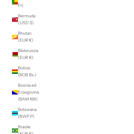
Fr)
Bermuda
(USD $)
Bhutan
(EUR €)
Bielorussia
(EUR €)
Bolivia
(BOB Bs.)
Bosnia ed
Erzegovina
(BAM КМ)
Botswana
(BWP P)
Brasile
(EUR €)