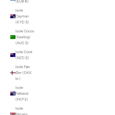
(EUR €)
Isole
Cayman
(KYD $)
Isole Cocos
(Keeling)
(AUD $)
Isole Cook
(NZD $)
Isole Fær
Øer (DKK
kr.)
Isole
Falkland
(FKP £)
Isole
Pitcairn