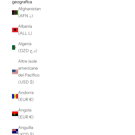
geografica
Afghanistan
(AFN ؋)
Albania
(ALL L)
Algeria
(DZD د.ج)
Altre isole
americane
del Pacifico
(USD $)
Andorra
(EUR €)
Angola
(EUR €)
Anguilla
(XCD $)