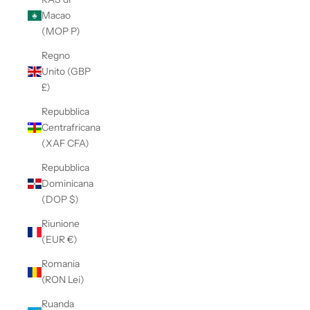
Macao
(MOP P)
Regno
Unito (GBP
£)
Repubblica
Centrafricana
(XAF CFA)
Repubblica
Dominicana
(DOP $)
Riunione
(EUR €)
Romania
(RON Lei)
Ruanda