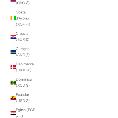
(CRC ₡)
Costa
d’Avorio
(XOF Fr)
Croazia
(EUR €)
Curaçao
(ANG ƒ)
Danimarca
(DKK kr.)
Dominica
(XCD $)
Ecuador
(USD $)
Egitto (EGP
ج.م)