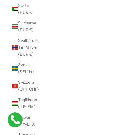
Sudan
(EUR €)
Suriname
(EUR €)
Svalbard e
Jan Mayen
(EUR €)
Svezia
(SEK kr)
Svizzera
(CHF CHF)
Tagikistan
(TJS ЅМ)
Taiwan
(TWD $)
Tanzania