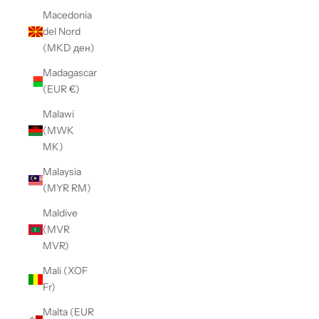
Macedonia
del Nord
(MKD ден)
Madagascar
(EUR €)
Malawi
(MWK
MK)
Malaysia
(MYR RM)
Maldive
(MVR
MVR)
Mali (XOF
Fr)
Malta (EUR