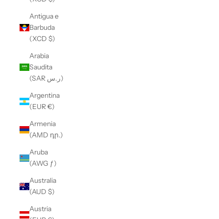
Antigua e
Barbuda
(XCD $)
Arabia
Saudita
(SAR ر.س)
Argentina
(EUR €)
Armenia
(AMD դր.)
Aruba
(AWG ƒ)
Australia
(AUD $)
Austria