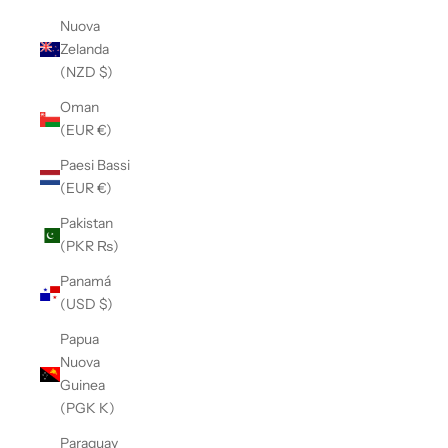
Nuova
Zelanda
(NZD $)
Oman
(EUR €)
Paesi Bassi
(EUR €)
Pakistan
(PKR ₨)
Panamá
(USD $)
Papua
Nuova
Guinea
(PGK K)
Paraguay