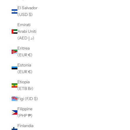
El Salvador
(USD $)
Emirati
Arabi Uniti
(AED د.إ)
Eritrea
(EUR €)
Estonia
(EUR €)
Etiopia
(ETB Br)
Figi (FJD $)
Filippine
(PHP ₱)
Finlandia