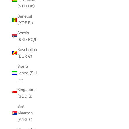
(STD Db)
Senegal
(XOF Fr)
Serbia
(RSD РСД)
Seychelles
(EUR €)
Sierra
Leone (SLL
Le)
Singapore
(SGD $)
Sint
Maarten
(ANG ƒ)