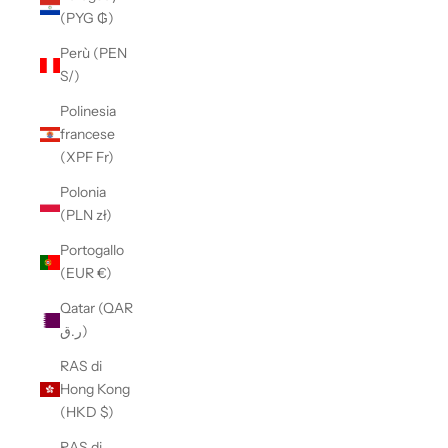
(PYG ₲)
Perù (PEN
S/)
Polinesia
francese
(XPF Fr)
Polonia
(PLN zł)
Portogallo
(EUR €)
Qatar (QAR
ر.ق)
RAS di
Hong Kong
(HKD $)
RAS di