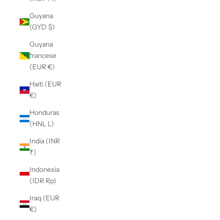
Guyana
(GYD $)
Guyana
francese
(EUR €)
Haiti (EUR
€)
Honduras
(HNL L)
India (INR
₹)
Indonesia
(IDR Rp)
Iraq (EUR
€)