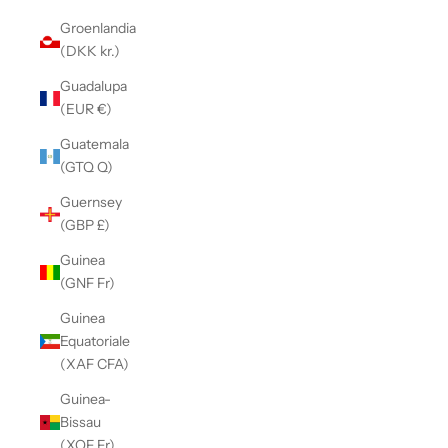
Groenlandia
(DKK kr.)
Guadalupa
(EUR €)
Guatemala
(GTQ Q)
Guernsey
(GBP £)
Guinea
(GNF Fr)
Guinea
Equatoriale
(XAF CFA)
Guinea-
Bissau
(XOF Fr)