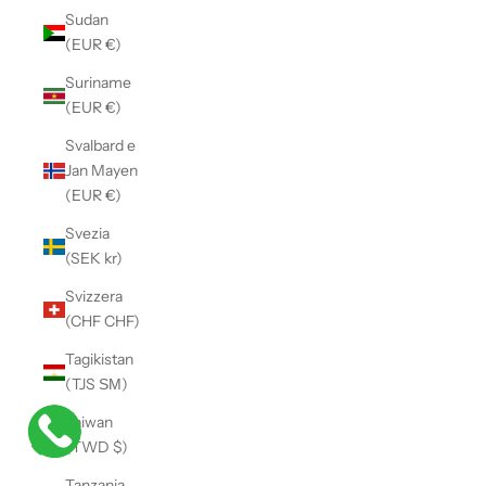
Sudan
(EUR €)
Suriname
(EUR €)
Svalbard e
Jan Mayen
(EUR €)
Svezia
(SEK kr)
Svizzera
(CHF CHF)
Tagikistan
(TJS ЅМ)
Taiwan
(TWD $)
Tanzania