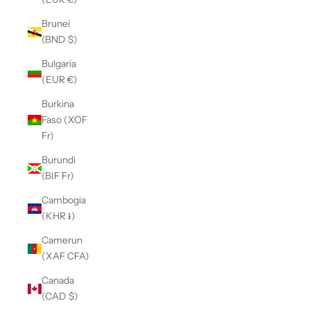
Brunei
(BND $)
Bulgaria
(EUR €)
Burkina
Faso (XOF
Fr)
Burundi
(BIF Fr)
Cambogia
(KHR ៛)
Camerun
(XAF CFA)
Canada
(CAD $)