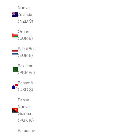
Nuova
Zelanda
(NZD $)
Oman
(EUR €)
Paesi Bassi
(EUR €)
Pakistan
(PKR ₨)
Panamá
(USD $)
Papua
Nuova
Guinea
(PGK K)
Paraguay