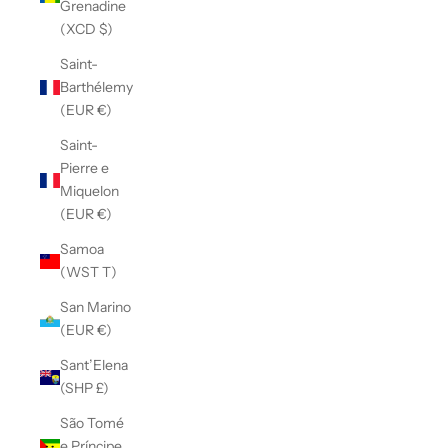
Grenadine
(XCD $)
Saint-
Barthélemy
(EUR €)
Saint-
Pierre e
Miquelon
(EUR €)
Samoa
(WST T)
San Marino
(EUR €)
Sant’Elena
(SHP £)
São Tomé
e Príncipe