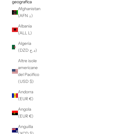
geografica
Afghanistan
(AFN ؋)
Albania
(ALL L)
Algeria
(DZD د.ج)
Altre isole
americane
del Pacifico
(USD $)
Andorra
(EUR €)
Angola
(EUR €)
Anguilla
(XCD $)