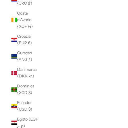
(CRC ₡)
Costa
d’Avorio
(XOF Fr)
Croazia
(EUR €)
Curaçao
(ANG ƒ)
Danimarca
(DKK kr.)
Dominica
(XCD $)
Ecuador
(USD $)
Egitto (EGP
ج.م)