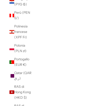
(PYG ₲)
Perù (PEN
S/)
Polinesia
francese
(XPF Fr)
Polonia
(PLN zł)
Portogallo
(EUR €)
Qatar (QAR
ر.ق)
RAS di
Hong Kong
(HKD $)
RAS di