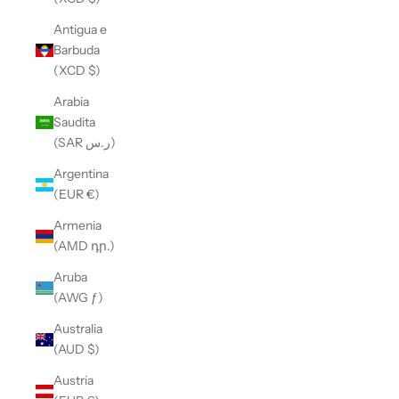
Antigua e
Barbuda
(XCD $)
Arabia
Saudita
(SAR ر.س)
Argentina
(EUR €)
Armenia
(AMD դր.)
Aruba
(AWG ƒ)
Australia
(AUD $)
Austria