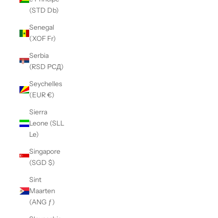
(STD Db)
Senegal
(XOF Fr)
Serbia
(RSD РСД)
Seychelles
(EUR €)
Sierra
Leone (SLL
Le)
Singapore
(SGD $)
Sint
Maarten
(ANG ƒ)