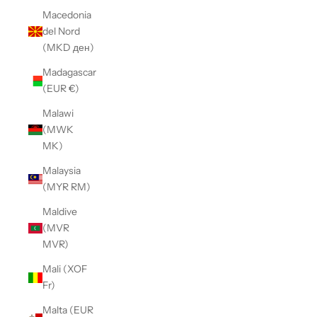
Macedonia
del Nord
(MKD ден)
Madagascar
(EUR €)
Malawi
(MWK
MK)
Malaysia
(MYR RM)
Maldive
(MVR
MVR)
Mali (XOF
Fr)
Malta (EUR