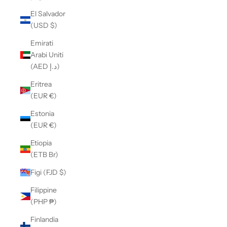
El Salvador
(USD $)
Emirati
Arabi Uniti
(AED د.إ)
Eritrea
(EUR €)
Estonia
(EUR €)
Etiopia
(ETB Br)
Figi (FJD $)
Filippine
(PHP ₱)
Finlandia