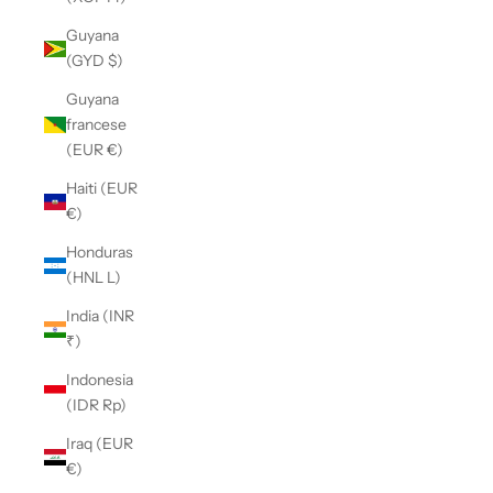
Guyana
(GYD $)
Guyana
francese
(EUR €)
Haiti (EUR
€)
Honduras
(HNL L)
India (INR
₹)
Indonesia
(IDR Rp)
Iraq (EUR
€)