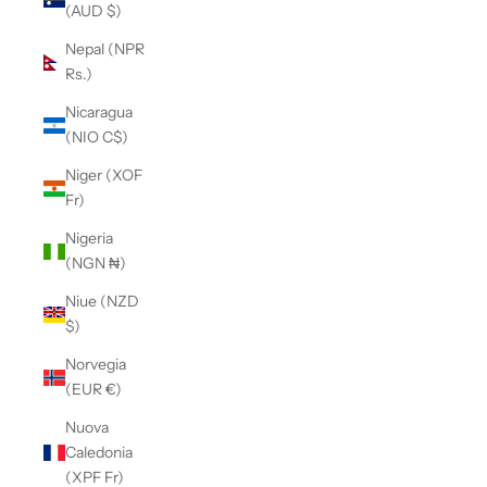
(AUD $)
Nepal (NPR
Rs.)
Nicaragua
(NIO C$)
Niger (XOF
Fr)
Nigeria
(NGN ₦)
Niue (NZD
$)
Norvegia
(EUR €)
Nuova
Caledonia
(XPF Fr)