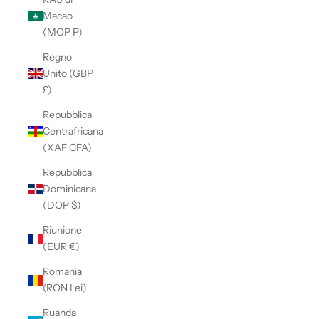
Macao
(MOP P)
Regno
Unito (GBP
£)
Repubblica
Centrafricana
(XAF CFA)
Repubblica
Dominicana
(DOP $)
Riunione
(EUR €)
Romania
(RON Lei)
Ruanda