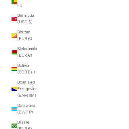
Fr)
Bermuda
(USD $)
Bhutan
(EUR €)
Bielorussia
(EUR €)
Bolivia
(BOB Bs.)
Bosnia ed
Erzegovina
(BAM КМ)
Botswana
(BWP P)
Brasile
(EUR €)