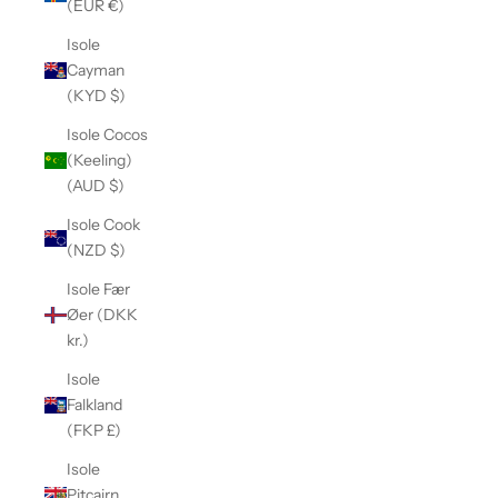
(EUR €)
Isole
Cayman
(KYD $)
Isole Cocos
(Keeling)
(AUD $)
Isole Cook
(NZD $)
Isole Fær
Øer (DKK
kr.)
Isole
Falkland
(FKP £)
Isole
Pitcairn