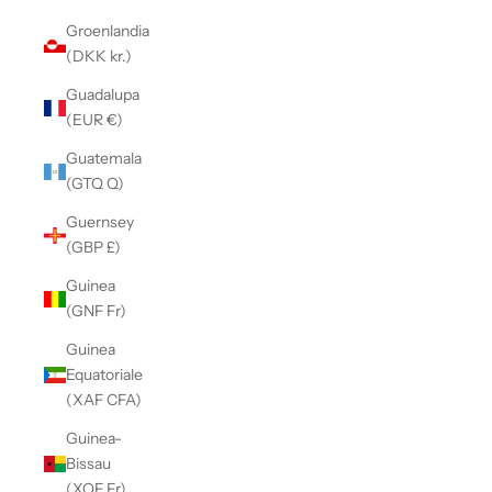
Groenlandia
(DKK kr.)
Guadalupa
(EUR €)
Guatemala
(GTQ Q)
Guernsey
(GBP £)
Guinea
(GNF Fr)
Guinea
Equatoriale
(XAF CFA)
Guinea-
Bissau
(XOF Fr)