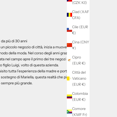
(CZK Kč)
Ciad (XAF
CFA)
Cile (EUR
€)
 da più di 30 anni
Cina (CNY
 un piccolo negozio di città, inizia a muovere i
¥)
 modo della moda. Nel corso degli anni grazie
Cipro
ata nel campo apre il primo dei tre negozi
(EUR €)
iglio Luigi, volto di questa azienda.
isito tutta l’esperienza della madre e porta
Città del
 sostegno di Mariella, questa realtà che pian
Vaticano
o sempre più grande.
(EUR €)
Colombia
(EUR €)
Comore
(KMF Fr)