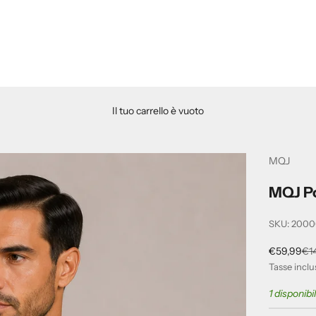
Il tuo carrello è vuoto
MQJ
MQJ P
SKU: 200
Prezzo sco
Pr
€59,99
€1
Tasse inclu
1 disponibi