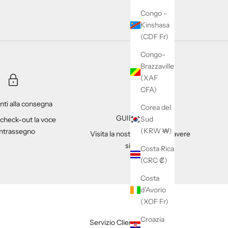
Congo -
Kinshasa
(CDF Fr)
Congo-
Brazzaville
(XAF
CFA)
ti alla consegna
Corea del
GUIDA tAGLIA
Sud
 check-out la voce
(KRW ₩)
ntrassegno
Visita la nostra pagina per avere
sicurezza
Costa Rica
(CRC ₡)
Costa
d’Avorio
(XOF Fr)
Croazia
Servizio Clienti