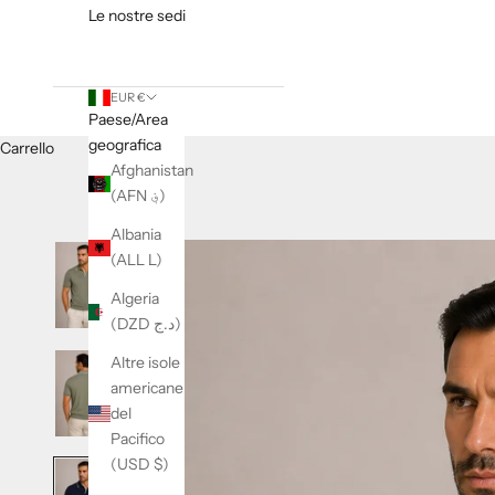
Le nostre sedi
EUR €
Paese/Area
geografica
Carrello
Afghanistan
(AFN ؋)
Albania
(ALL L)
Algeria
(DZD د.ج)
Altre isole
americane
del
Pacifico
(USD $)