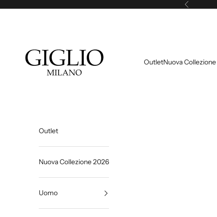
Vai al contenuto
Precedente
Giglio Milano
Outlet
Nuova Collezione
Outlet
Nuova Collezione 2026
Uomo