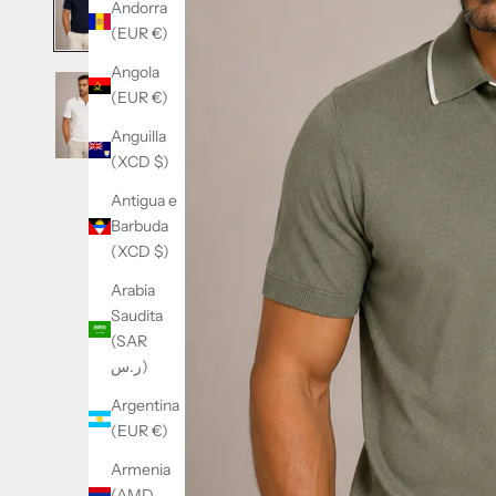
Andorra
(EUR €)
Angola
(EUR €)
Anguilla
(XCD $)
Antigua e
Barbuda
(XCD $)
Arabia
Saudita
(SAR
ر.س)
Argentina
(EUR €)
Armenia
(AMD