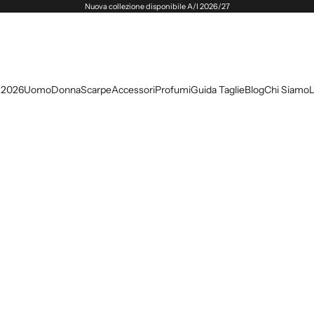
Nuova collezione disponibile A/I 2026/27
 2026
Uomo
Donna
Scarpe
Accessori
Profumi
Guida Taglie
Blog
Chi Siamo
L