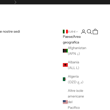
Successivo
Login
Cerca
Carrello
e nostre sedi
EUR €
Paese/Area
geografica
Afghanistan
(AFN ؋)
Albania
(ALL L)
Algeria
(DZD د.ج)
Altre isole
americane
del
Pacifico