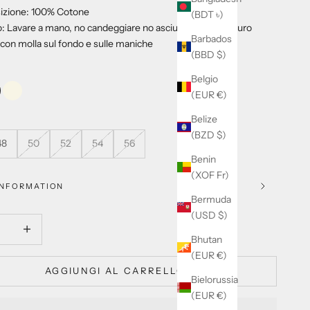
zione: 100% Cotone
(BDT ৳)
: Lavare a mano, no candeggiare no asciugatura a tamburo
Barbados
o con molla sul fondo e sulle maniche
(BBD $)
Belgio
(EUR €)
u
Panna
Belize
(BZD $)
48
50
52
54
56
Benin
(XOF Fr)
INFORMATION
Bermuda
(USD $)
 quantità
Aumenta quantità
Bhutan
(EUR €)
AGGIUNGI AL CARRELLO
Bielorussia
(EUR €)