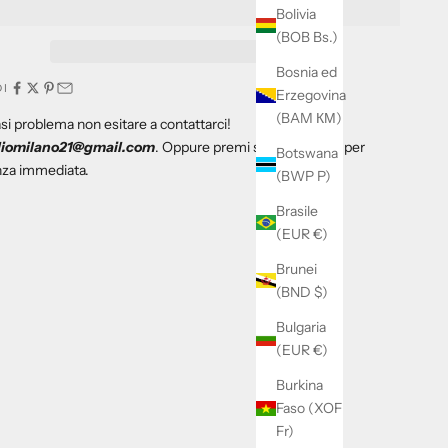
Bolivia
(BOB Bs.)
Bosnia ed
DI
Erzegovina
(BAM КМ)
si problema non esitare a contattarci!
liomilano21@gmail.com
. Oppure premi sul tasto di wz per
Botswana
nza immediata.
(BWP P)
Brasile
(EUR €)
Brunei
(BND $)
Bulgaria
(EUR €)
Burkina
Faso (XOF
Fr)