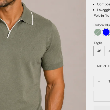
Composi
Lavaggio
Polo in fil
Colore:
Blu
Salvia
Bl
Taglia:
46
MORE 
Diminuisci