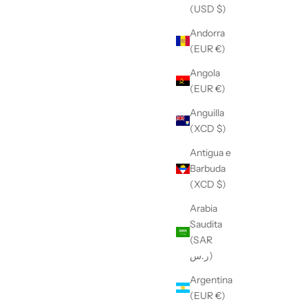
(USD $)
Andorra
(EUR €)
Angola
(EUR €)
Anguilla
(XCD $)
Antigua e
Barbuda
(XCD $)
Arabia
Saudita
(SAR
ر.س)
Argentina
(EUR €)