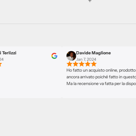
izzi
Davide Maglione
Jan 7, 2024
Ho fatto un acquisto online, prodotto non
ancora arrivato poiché fatto in questo ista
Ma la recensione va fatta per la disponibili
cortesia ricevuta. Avevo dei problemi e su
si sono messi a disposizione. L'attenzione 
disponibilità molte volte sono meglio di u
store pieno di prodotti. Consigliato