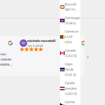
Burundi
(BIF Fr)
Cambogia
(KHR ៛)
Camerun
(XAF
michele roccotelli
CFA)
Jan 5, 2024
Dec 29, 
Canada
(CAD $)
nte.
Capo
tà e
Verde
bito
è la
(CVE $)
no
Caraibi
olandesi
(USD $)
Cechia