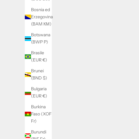
Bosnia ed
Erzegovina
(BAM КМ)
Botswana
(BWP P)
Brasile
(EUR €)
Brunei
(BND $)
Bulgaria
(EUR €)
Burkina
Faso (XOF
Fr)
Burundi