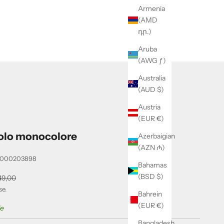
Armenia
(AMD
դր.)
Aruba
(AWG ƒ)
Australia
(AUD $)
Austria
(EUR €)
olo monocolore
Azerbaigian
(AZN ₼)
0000203898
Bahamas
(BSD $)
ntato
ezzo
49,00
se.
Bahrein
(EUR €)
le
Bangladesh