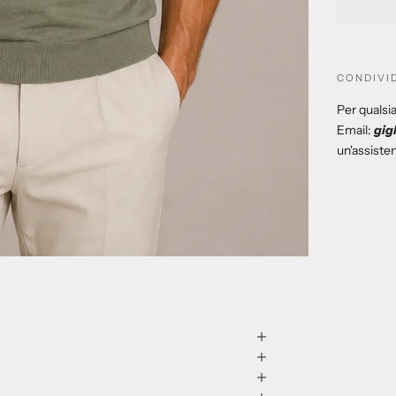
CONDIVI
Per qualsia
Email:
gig
un'assiste