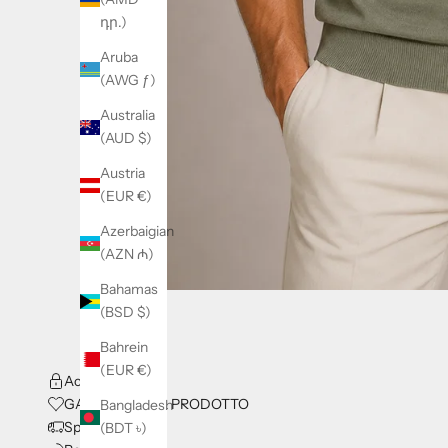
դր.)
Aruba
(AWG ƒ)
Australia
(AUD $)
Austria
(EUR €)
Azerbaigian
(AZN ₼)
Bahamas
(BSD $)
Bahrein
(EUR €)
Acquisti Sicuri
GARANZIA DEL PRODOTTO
Bangladesh
Spedizioni
(BDT ৳)