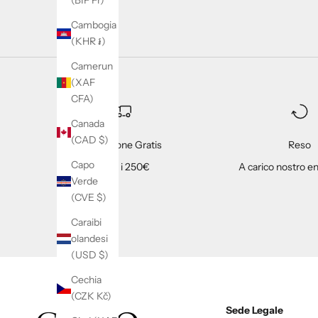
(BIF Fr)
Cambogia
(KHR ៛)
Camerun
(XAF
CFA)
Canada
(CAD $)
Spedizione Gratis
Reso
Capo
Oltre i 250€
A carico nostro en
Verde
(CVE $)
Caraibi
olandesi
(USD $)
Cechia
(CZK Kč)
Sede Legale