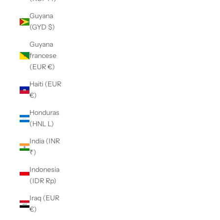
Guyana
(GYD $)
Guyana
francese
(EUR €)
Haiti (EUR
€)
Honduras
(HNL L)
India (INR
₹)
Indonesia
(IDR Rp)
Iraq (EUR
€)