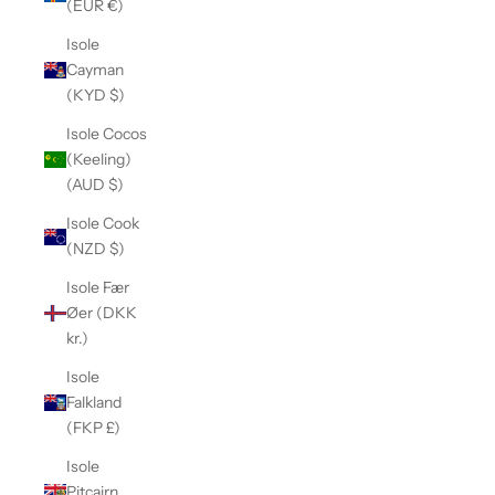
(EUR €)
Isole
Cayman
(KYD $)
Isole Cocos
(Keeling)
(AUD $)
Isole Cook
(NZD $)
Isole Fær
Øer (DKK
kr.)
Isole
Falkland
(FKP £)
Isole
Pitcairn