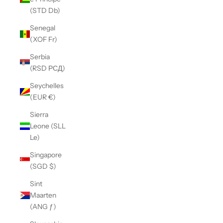
(STD Db)
Senegal
(XOF Fr)
Serbia
(RSD РСД)
Seychelles
(EUR €)
Sierra
Leone (SLL
Le)
Singapore
(SGD $)
Sint
Maarten
(ANG ƒ)