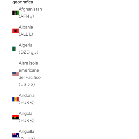
geografica
Afghanistan
(AFN ؋)
Albania
(ALL L)
Algeria
(DZD د.ج)
Altre isole
americane
del Pacifico
(USD $)
Andorra
(EUR €)
Angola
(EUR €)
Anguilla
(XCD $)