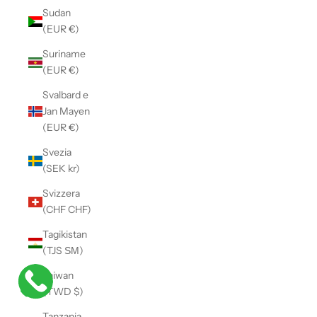
Sudan
(EUR €)
Suriname
(EUR €)
Svalbard e
Jan Mayen
(EUR €)
Svezia
(SEK kr)
Svizzera
(CHF CHF)
Tagikistan
(TJS ЅМ)
Taiwan
(TWD $)
Tanzania