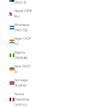
(AUD $)
Nepal (NPR
Rs.)
Nicaragua
(NIO C$)
Niger (XOF
Fr)
Nigeria
(NGN ₦)
Niue (NZD
$)
Norvegia
(EUR €)
Nuova
Caledonia
(XPF Fr)