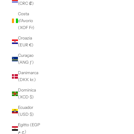
(CRC ₡)
Costa
d’Avorio
(XOF Fr)
Croazia
(EUR €)
Curaçao
(ANG ƒ)
Danimarca
(DKK kr.)
Dominica
(XCD $)
Ecuador
(USD $)
Egitto (EGP
ج.م)