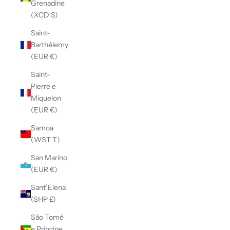
Grenadine
(XCD $)
Saint-
Barthélemy
(EUR €)
Saint-
Pierre e
Miquelon
(EUR €)
Samoa
(WST T)
San Marino
(EUR €)
Sant’Elena
(SHP £)
São Tomé
e Príncipe