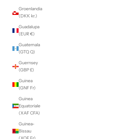
Groenlandia
(DKK kr.)
Guadalupa
(EUR €)
Guatemala
(GTQ Q)
Guernsey
(GBP £)
Guinea
(GNF Fr)
Guinea
Equatoriale
(XAF CFA)
Guinea-
Bissau
(XOF Fr)