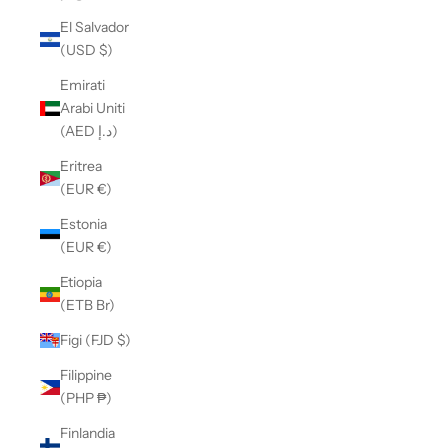
El Salvador
(USD $)
Emirati
Arabi Uniti
(AED د.إ)
Eritrea
(EUR €)
Estonia
(EUR €)
Etiopia
(ETB Br)
Figi (FJD $)
Filippine
(PHP ₱)
Finlandia