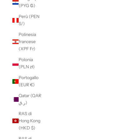
(PYG ₲)
Perù (PEN
S/)
Polinesia
francese
(XPF Fr)
Polonia
(PLN zł)
Portogallo
(EUR €)
Qatar (QAR
ر.ق)
RAS di
Hong Kong
(HKD $)
RAS di