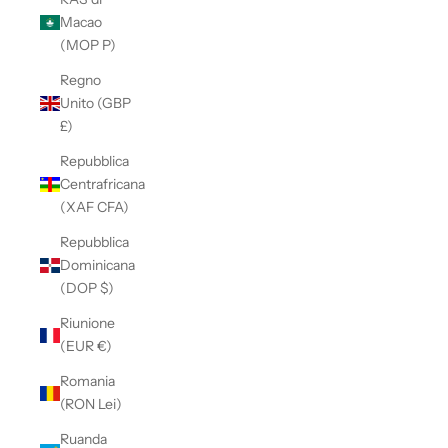
Macao
(MOP P)
Regno
Unito (GBP
£)
Repubblica
Centrafricana
(XAF CFA)
Repubblica
Dominicana
(DOP $)
Riunione
(EUR €)
Romania
(RON Lei)
Ruanda