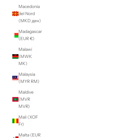
Macedonia
del Nord
(MKD ден)
Madagascar
(EUR €)
Malawi
(MWK
MK)
Malaysia
(MYR RM)
Maldive
(MVR
MVR)
Mali (XOF
Fr)
Malta (EUR