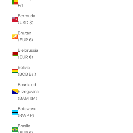
Fr)
Bermuda
(USD $)
Bhutan
(EUR €)
Bielorussia
(EUR €)
Bolivia
(BOB Bs.)
Bosnia ed
Erzegovina
(BAM КМ)
Botswana
(BWP P)
Brasile
(EUR €)