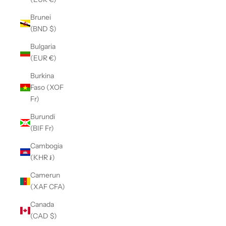
Brunei
(BND $)
Bulgaria
(EUR €)
Burkina
Faso (XOF
Fr)
Burundi
(BIF Fr)
Cambogia
(KHR ៛)
Camerun
(XAF CFA)
Canada
(CAD $)