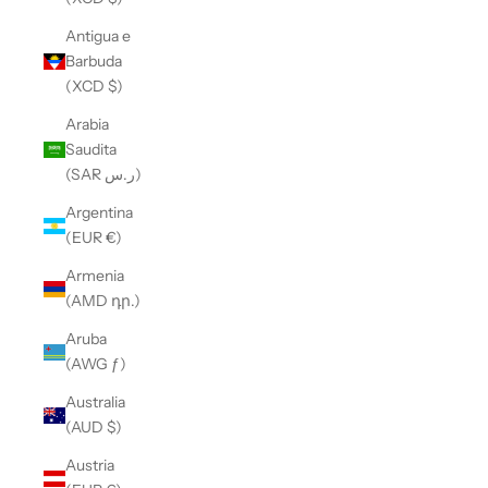
Antigua e
Barbuda
(XCD $)
Arabia
Saudita
(SAR ر.س)
Argentina
(EUR €)
Armenia
(AMD դր.)
Aruba
(AWG ƒ)
Australia
(AUD $)
Austria