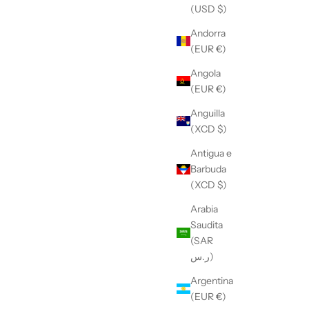
(USD $)
Andorra
(EUR €)
Angola
(EUR €)
Anguilla
(XCD $)
Antigua e
Barbuda
(XCD $)
Arabia
Saudita
(SAR
ر.س)
Argentina
(EUR €)