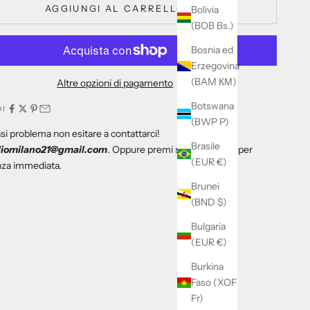
AGGIUNGI AL CARRELLO
Bolivia
(BOB Bs.)
Bosnia ed
Erzegovina
(BAM КМ)
Altre opzioni di pagamento
Botswana
DI
(BWP P)
si problema non esitare a contattarci!
Brasile
liomilano21@gmail.com
. Oppure premi sul tasto di wz per
(EUR €)
nza immediata.
Brunei
(BND $)
Bulgaria
(EUR €)
Burkina
Faso (XOF
Fr)