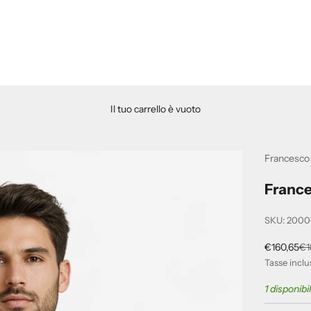
Il tuo carrello è vuoto
Francesco 
Frances
SKU: 200
Prezzo sco
Pr
€160,65
€1
Tasse inclu
1 disponibi