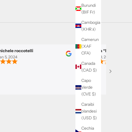
Burundi
(BIF Fr)
Cambogia
(KHR ៛)
Camerun
(XAF
le roccotelli
Nicola “Nikan” Tortorelli
CFA)
, 2024
Dec 29, 2023
Canada
(CAD $)
Capo
Verde
(CVE $)
Caraibi
olandesi
(USD $)
Cechia