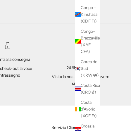
Congo -
Kinshasa
(CDF Fr)
Congo-
Brazzaville
(XAF
CFA)
ti alla consegna
Corea del
GUIDA tAGLIA
Sud
 check-out la voce
(KRW ₩)
ntrassegno
Visita la nostra pagina per avere
sicurezza
Costa Rica
(CRC ₡)
Costa
d’Avorio
(XOF Fr)
Croazia
Servizio Clienti