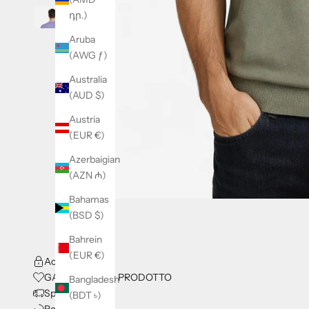
դր.)
Aruba
(AWG ƒ)
Australia
(AUD $)
Austria
(EUR €)
Azerbaigian
(AZN ₼)
Bahamas
(BSD $)
Bahrein
(EUR €)
Acquisti Sicuri
GARANZIA DEL PRODOTTO
Bangladesh
Spedizioni
(BDT ৳)
Resi e Rimborsi