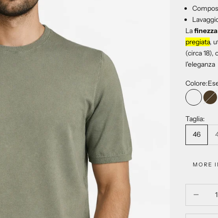
Composi
Lavaggio
La
finezza
pregiata
, 
(circa 18),
l'eleganza
Colore:
Ese
Esercit
Fo
Taglia:
46
MORE 
Diminuisci