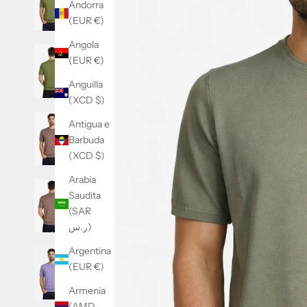
Andorra
(EUR €)
Angola
(EUR €)
Anguilla
(XCD $)
Antigua e
Barbuda
(XCD $)
Arabia
Saudita
(SAR
ر.س)
Argentina
(EUR €)
Armenia
(AMD