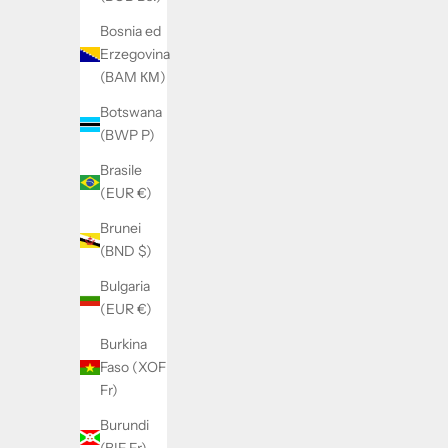
Bosnia ed
Erzegovina
(BAM КМ)
Botswana
(BWP P)
Brasile
(EUR €)
Brunei
(BND $)
Bulgaria
(EUR €)
Burkina
Faso (XOF
Fr)
Burundi