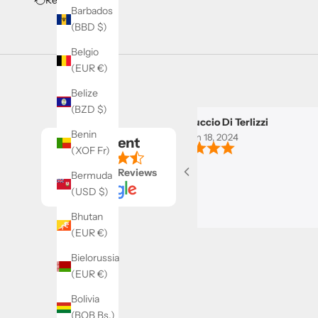
Barbados
(BBD $)
Belgio
(EUR €)
Belize
(BZD $)
Nuccio Di Terlizzi
Benin
Jan 18, 2024
Excellent
(XOF Fr)
Based on
58 Reviews
Bermuda
(USD $)
Bhutan
(EUR €)
Bielorussia
(EUR €)
Bolivia
(BOB Bs.)