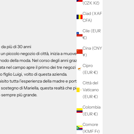
(CZK Kč)
Ciad (XAF
CFA)
Cile (EUR
€)
 da più di 30 anni
Cina (CNY
 un piccolo negozio di città, inizia a muovere i
¥)
 modo della moda. Nel corso degli anni grazie
Cipro
ata nel campo apre il primo dei tre negozi
(EUR €)
iglio Luigi, volto di questa azienda.
isito tutta l’esperienza della madre e porta
Città del
 sostegno di Mariella, questa realtà che pian
Vaticano
o sempre più grande.
(EUR €)
Colombia
(EUR €)
Comore
(KMF Fr)