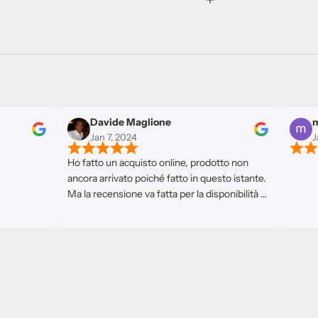
Davide Maglione
miche
Jan 7, 2024
Jan 5
Ho fatto un acquisto online, prodotto non
ancora arrivato poiché fatto in questo istante.
Ma la recensione va fatta per la disponibilità e
cortesia ricevuta. Avevo dei problemi e subito
si sono messi a disposizione. L'attenzione è la
disponibilità molte volte sono meglio di uno
store pieno di prodotti. Consigliato