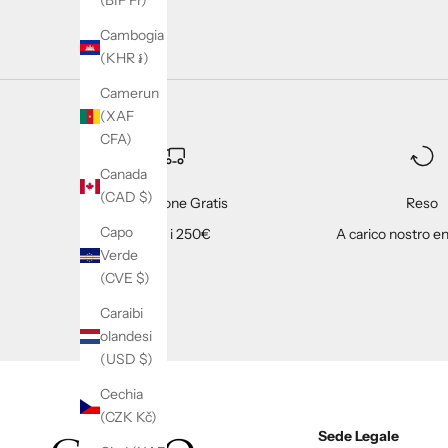
(BIF Fr)
Cambogia
(KHR ៛)
Camerun
(XAF
CFA)
Canada
(CAD $)
Spedizione Gratis
Reso
Capo
Oltre i 250€
A carico nostro en
Verde
(CVE $)
Caraibi
olandesi
(USD $)
Cechia
(CZK Kč)
Sede Legale