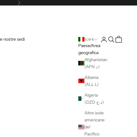
Successivo
Login
Cerca
Carrello
e nostre sedi
EUR €
Paese/Area
geografica
Afghanistan
(AFN ؋)
Albania
(ALL L)
Algeria
(DZD د.ج)
Altre isole
americane
del
Pacifico