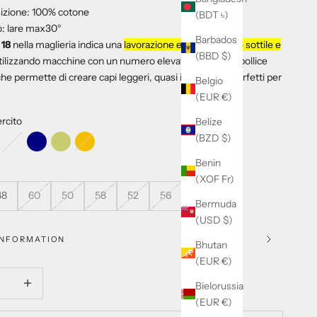
zione: 100% cotone
(BDT ৳)
: lare max30°
Barbados
 18
nella maglieria indica una
lavorazione estremamente sottile e
(BBD $)
utilizzando macchine con un numero elevato di aghi per pollice
 che permette di creare capi leggeri, quasi impalpabili, perfetti per
Belgio
(EUR €)
rcito
Belize
(BZD $)
o
ndente
Glicine
Navy
Pistacchio
Senape
Benin
(XOF Fr)
48
60
50
58
52
56
Bermuda
(USD $)
INFORMATION
Bhutan
(EUR €)
 quantità
Aumenta quantità
Bielorussia
(EUR €)