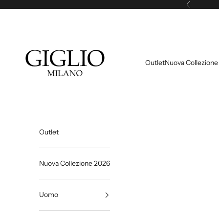
Vai al contenuto
Precedente
Giglio Milano
Outlet
Nuova Collezione
Outlet
Nuova Collezione 2026
Uomo