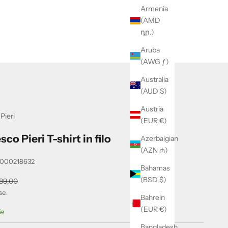
Armenia
(AMD
դր.)
Aruba
(AWG ƒ)
Australia
(AUD $)
Austria
Pieri
(EUR €)
co Pieri T-shirt in filo
Azerbaigian
(AZN ₼)
0000218632
Bahamas
(BSD $)
ntato
ezzo
89,00
se.
Bahrein
(EUR €)
le
Bangladesh