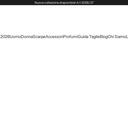
Nuova collezione disponibile A/I 2026/27
 2026
Uomo
Donna
Scarpe
Accessori
Profumi
Guida Taglie
Blog
Chi Siamo
L