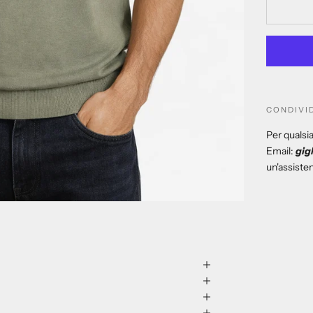
CONDIVI
Per qualsia
Email:
gig
un'assiste