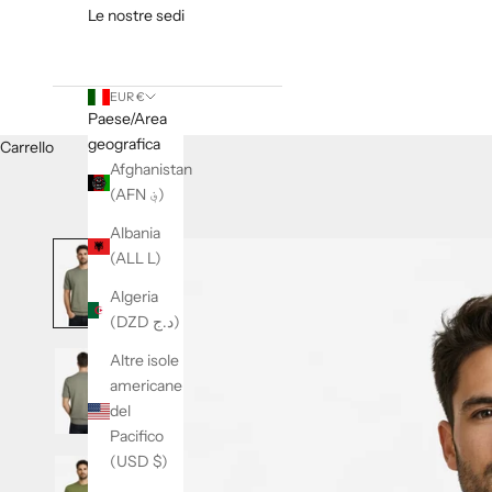
Le nostre sedi
EUR €
Paese/Area
geografica
Carrello
Afghanistan
(AFN ؋)
Albania
(ALL L)
Algeria
(DZD د.ج)
Altre isole
americane
del
Pacifico
(USD $)