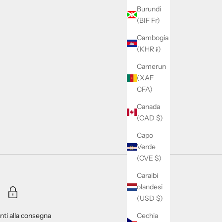
Burundi
(BIF Fr)
Cambogia
(KHR ៛)
Camerun
(XAF
CFA)
Canada
(CAD $)
Capo
Verde
(CVE $)
Caraibi
olandesi
(USD $)
Cechia
ti alla consegna