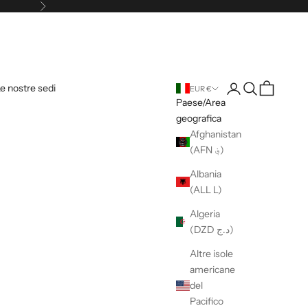
Successivo
Login
Cerca
Carrello
e nostre sedi
EUR €
Paese/Area
geografica
Afghanistan
(AFN ؋)
Albania
(ALL L)
Algeria
(DZD د.ج)
Altre isole
americane
del
Pacifico