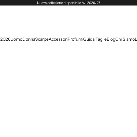
Nuova collezione disponibile A/I 2026/27
 2026
Uomo
Donna
Scarpe
Accessori
Profumi
Guida Taglie
Blog
Chi Siamo
L