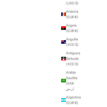
(USD $)
Andorra
(EUR €)
Angola
(EUR €)
Anguilla
(XCD $)
Antigua e
Barbuda
(XCD $)
Arabia
Saudita
(SAR
ر.س)
Argentina
(EUR €)