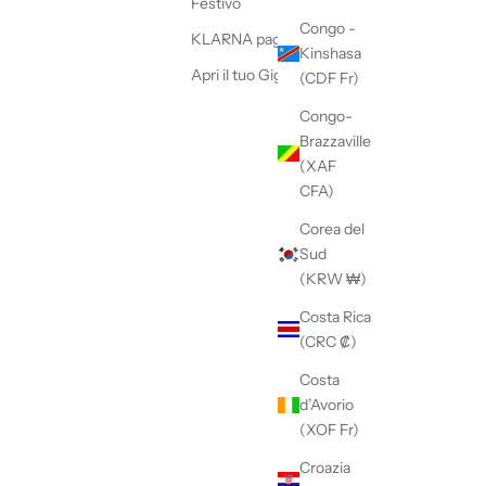
Festivo
Congo -
KLARNA paga in tre rate
Kinshasa
Apri il tuo Giglio Milano!
(CDF Fr)
Congo-
Brazzaville
(XAF
CFA)
Corea del
Sud
(KRW ₩)
Costa Rica
(CRC ₡)
Costa
d’Avorio
(XOF Fr)
Croazia