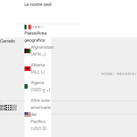
Le nostre sedi
EUR €
Paese/Area
geografica
Carrello
Afghanistan
(AFN ؋)
Albania
(ALL L)
HOME
NEGOZIO
Algeria
(DZD د.ج)
Altre isole
americane
del
Pacifico
(USD $)
RISPARMIA 25%
RISPARMI