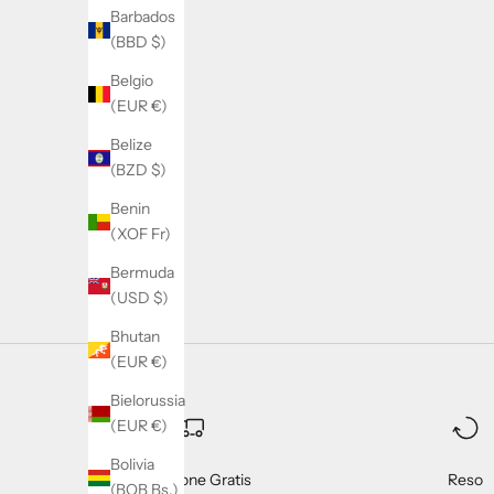
Barbados
(BBD $)
Belgio
(EUR €)
Belize
SATORISAN
(BZD $)
Satorisan Chacrona Pull Up
Satorisa
Benin
Prezzo scontato
Prezzo
€149,93
€199,90
(XOF Fr)
Colore
Olive
Bermuda
(USD $)
Bhutan
(EUR €)
Bielorussia
(EUR €)
Bolivia
Spedizione Gratis
Reso
(BOB Bs.)