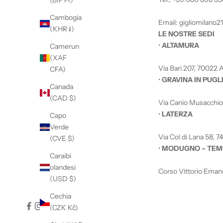
(BIF Fr)
Cambogia
Email:
gigliomilano
(KHR ៛)
LE NOSTRE SEDI
•
ALTAMURA
Camerun
(XAF
Via Bari 207, 70022 A
CFA)
•
GRAVINA IN PUGL
Canada
(CAD $)
Via Canio Musacchio 5
•
LATERZA
Capo
Verde
Via Col di Lana 58, 74
(CVE $)
•
MODUGNO – TEM
Caraibi
olandesi
Corso Vittorio Emanu
(USD $)
Cechia
(CZK Kč)