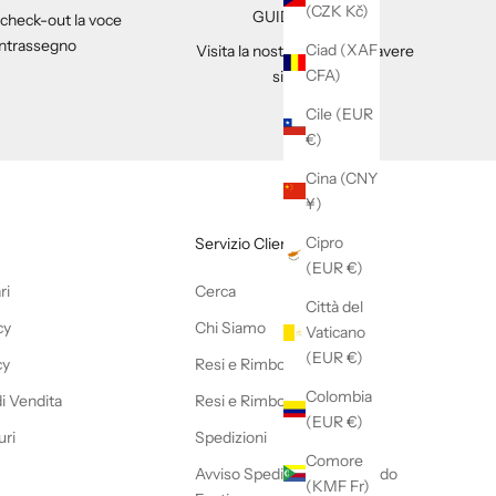
(CZK Kč)
GUIDA tAGLIA
 check-out la voce
ntrassegno
Ciad (XAF
Visita la nostra pagina per avere
CFA)
sicurezza
Cile (EUR
€)
Cina (CNY
¥)
Cipro
Servizio Clienti
(EUR €)
ri
Cerca
Città del
cy
Chi Siamo
Vaticano
(EUR €)
cy
Resi e Rimborsi Online
Colombia
di Vendita
Resi e Rimborsi Outlet
(EUR €)
uri
Spedizioni
Comore
Avviso Spedizioni nel Periodo
(KMF Fr)