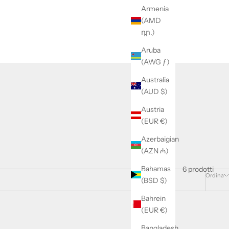
Armenia
(AMD
դր.)
Aruba
(AWG ƒ)
Australia
(AUD $)
Austria
(EUR €)
Azerbaigian
(AZN ₼)
Bahamas
6 prodotti
Ordina
(BSD $)
Bahrein
(EUR €)
RISPARMIA 25%
Bangladesh