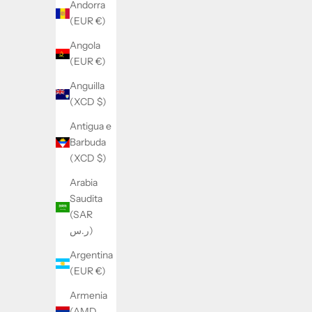
Andorra
(EUR €)
Angola
(EUR €)
Anguilla
(XCD $)
Antigua e
Barbuda
(XCD $)
Arabia
Saudita
(SAR
ر.س)
Argentina
(EUR €)
SATORISAN
Armenia
Satorisan CHACRONA PREM UL DLS
Satorisa
(AMD