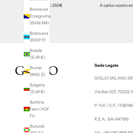
Oltre i 250€
A carico nostro en
Bosnia ed
Erzegovina
(BAM КМ)
Botswana
(BWP P)
Brasile
(EUR €)
Sede Legale
Brunei
(BND $)
GIGLIO MILANO SR
Bulgaria
Via Bari 207, 70022 A
(EUR €)
Burkina
P. IVA / C.F.: IT087
Faso (XOF
Fr)
R.E.A.: BA-647196
Burundi
Tel.: +39 080 698 55