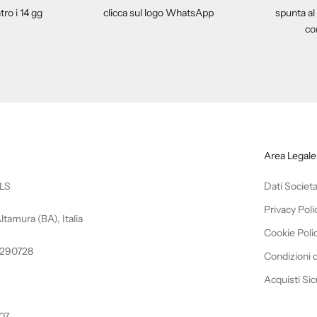
tro i 14 gg
clicca sul logo WhatsApp
spunta al
co
Area Legale
LS
Dati Societa
Privacy Poli
ltamura (BA), Italia
Cookie Poli
46290728
Condizioni 
Acquisti Sic
07