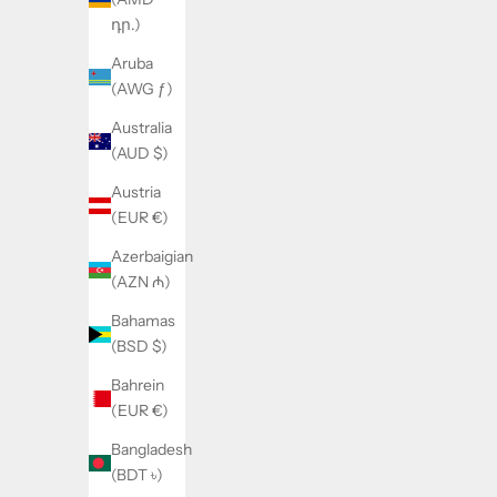
Prezzo scontato
Prezzo
€149,93
€199,90
դր.)
Colore
Aruba
Verde
(AWG ƒ)
Giallo
Australia
(AUD $)
RISPARMIA 25%
RISPARMI
Austria
(EUR €)
Azerbaigian
(AZN ₼)
Bahamas
(BSD $)
Bahrein
(EUR €)
Bangladesh
(BDT ৳)