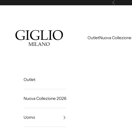
Vai al contenuto
Precedente
Giglio Milano
Outlet
Nuova Collezione
Outlet
Nuova Collezione 2026
Uomo