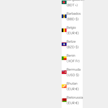
(BDT ৳)
Barbados
(BBD $)
Belgio
(EUR €)
Belize
(BZD $)
Benin
(XOF Fr)
Bermuda
(USD $)
Bhutan
(EUR €)
Bielorussia
SATORISAN
(EUR €)
 SNEAKERS
Satorisan Chacrona Premium