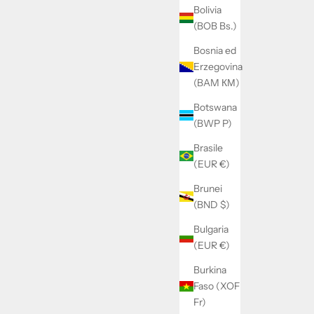
Bolivia
Prezzo scontato
Prezzo
€149,93
€199,90
(BOB Bs.)
Colore
Nero
Bosnia ed
e
Erzegovina
(BAM КМ)
Botswana
(BWP P)
Brasile
(EUR €)
Brunei
(BND $)
Bulgaria
(EUR €)
Burkina
Faso (XOF
Fr)